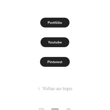
Portfólio
Youtube
Pinterest
↑
Voltar ao topo