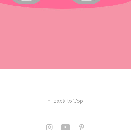
↑
Back to Top